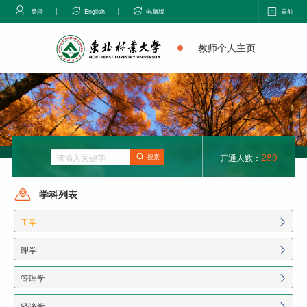
登录
English
电脑版
导航
教师个人主页
280
开通人数：
搜索
学科列表
工学
理学
管理学
经济学