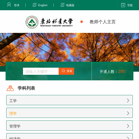
登录
English
电脑版
导航
教师个人主页
280
开通人数：
搜索
学科列表
工学
理学
管理学
经济学