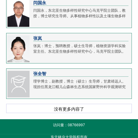
闫国永
闫国永，东北亚生物多样性研究中心马克平院士团队，教
授，博士研究生导师。从事植物多样性以及土壤生物多样
性对森林生态系统功能影响相关研究。近年来主持国家自
然科学基金青年项目（C类）、山东省自然科学基金青...
张岚
张岚：博士，预聘教授，硕士生导师，植物资源学科实验
室主任。东北亚生物多样性研究中心，马克平院士团队。
2014年，获得荷兰瓦赫宁根大学（Wageningen
University，农林专业QS排名世界第一）硕士学位；2015
年，获...
张全智
理学博士，副教授，博士（硕士）生导师，甘肃靖远人。
现担任黑龙江帽儿山森林生态系统国家野外科学观测研究
站副站长。主要从事温带森林生态系统物质循环和碳汇林
业等研究工作。主持国家自然科学基金面上项目、国...
没有更多内容了
访问量：
08766997
东北林业大学版权所有