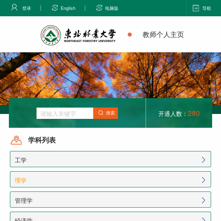
登录
English
电脑版
导航
教师个人主页
280
开通人数：
搜索
学科列表
工学
理学
管理学
经济学