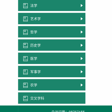
法学
艺术学
哲学
历史学
医学
军事学
农学
交叉学科
总访问量：
08767155