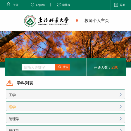
登录
English
电脑版
导航
教师个人主页
280
开通人数：
搜索
学科列表
工学
理学
管理学
经济学