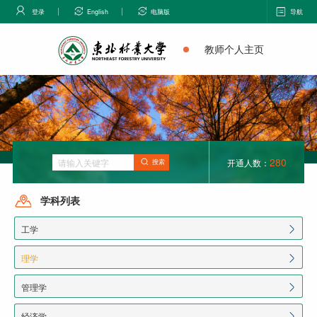
登录
English
电脑版
导航
教师个人主页
280
开通人数：
搜索
学科列表
工学
理学
管理学
经济学