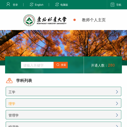
登录
English
电脑版
导航
教师个人主页
280
开通人数：
搜索
学科列表
工学
理学
管理学
经济学