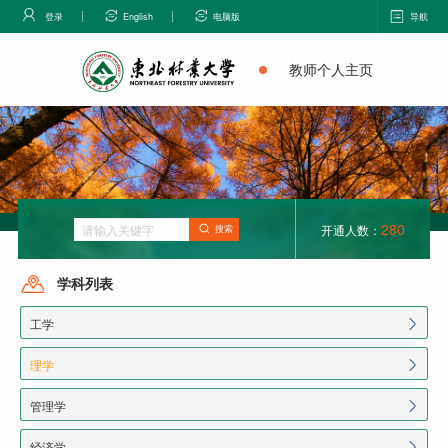
登录
English
电脑版
导航
教师个人主页
280
开通人数：
搜索
学科列表
工学
理学
管理学
经济学