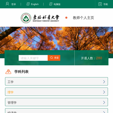
登录
English
电脑版
导航
教师个人主页
280
开通人数：
搜索
学科列表
工学
理学
管理学
经济学