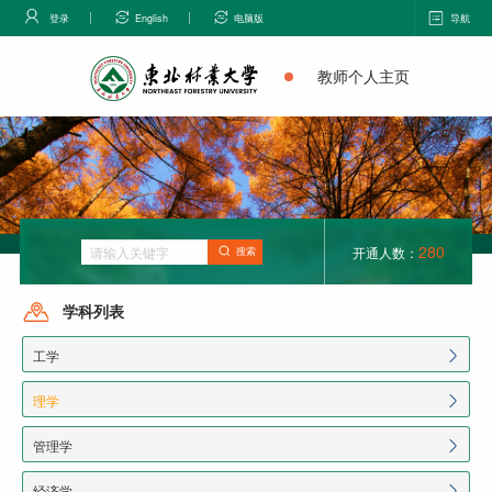
登录
English
电脑版
导航
教师个人主页
280
开通人数：
搜索
学科列表
工学
理学
管理学
经济学