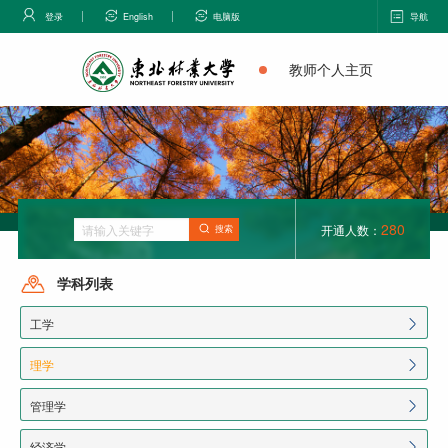
登录
English
电脑版
导航
教师个人主页
280
开通人数：
搜索
学科列表
工学
理学
管理学
经济学