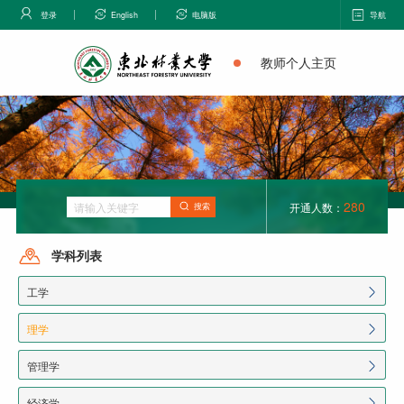
登录
English
电脑版
导航
教师个人主页
280
开通人数：
搜索
学科列表
工学
理学
管理学
经济学