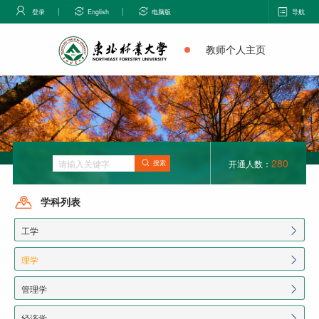
登录
English
电脑版
导航
教师个人主页
280
开通人数：
搜索
学科列表
工学
理学
管理学
经济学