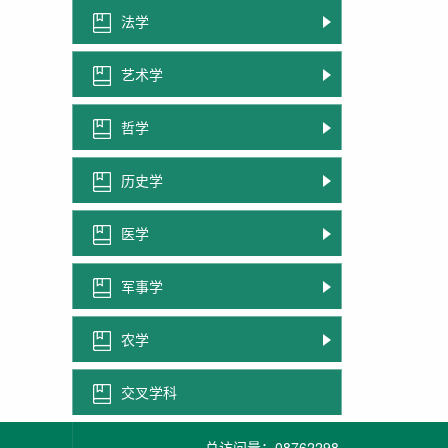
法学
艺术学
哲学
历史学
医学
军事学
农学
交叉学科
总访问量：
08762298