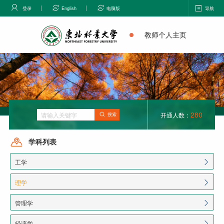
登录
English
电脑版
导航
教师个人主页
280
开通人数：
搜索
学科列表
工学
理学
管理学
经济学