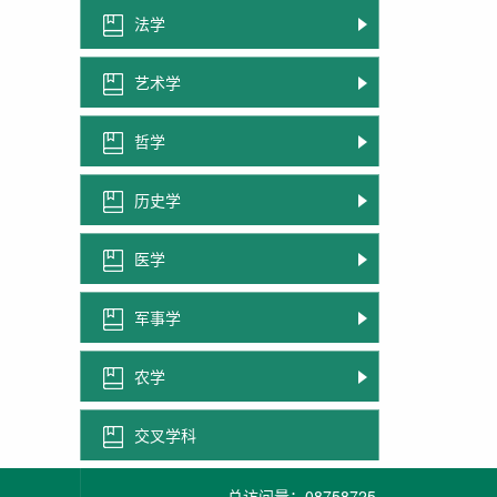
法学
艺术学
哲学
历史学
医学
军事学
农学
交叉学科
总访问量：
08758725