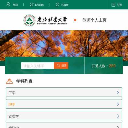
登录
English
电脑版
导航
教师个人主页
280
开通人数：
搜索
学科列表
工学
理学
管理学
经济学