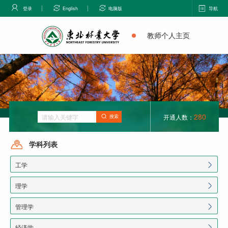
登录
English
电脑版
导航
教师个人主页
280
开通人数：
搜索
学科列表
工学
理学
管理学
经济学