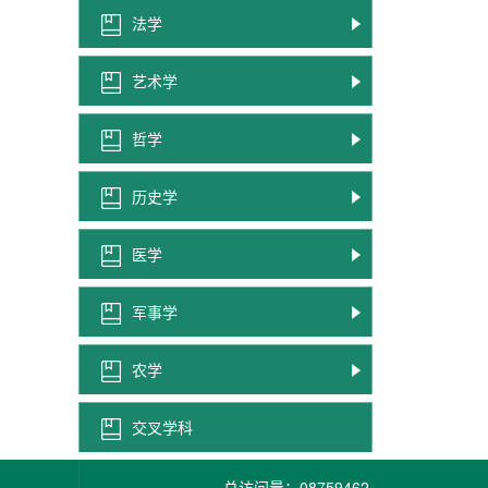
法学
艺术学
哲学
历史学
医学
军事学
农学
交叉学科
总访问量：
08759462