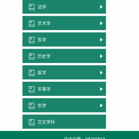
法学
艺术学
哲学
历史学
医学
军事学
农学
交叉学科
总访问量：
08760813