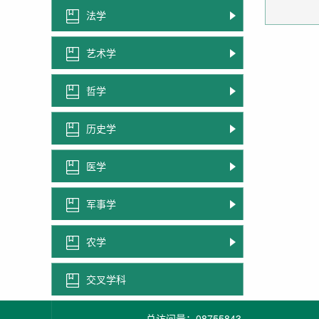
法学
艺术学
哲学
历史学
医学
军事学
农学
交叉学科
总访问量：
08755843