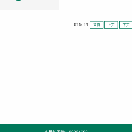
共1条 1/1
首页
上页
下页
本月访问量：
00024696