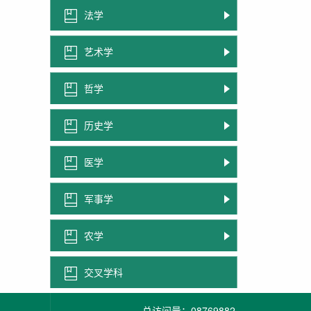
法学
艺术学
哲学
历史学
医学
军事学
农学
交叉学科
总访问量：
08769882