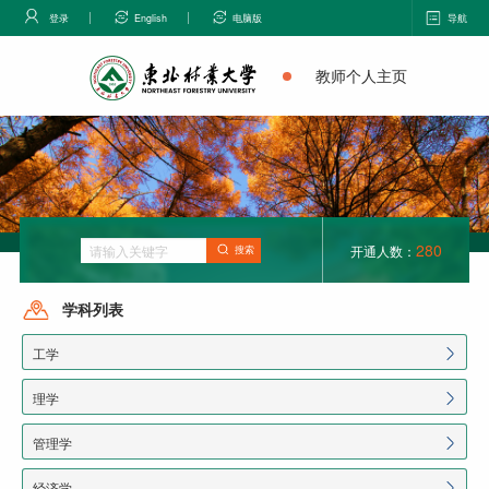
登录
English
电脑版
导航
教师个人主页
280
开通人数：
搜索
学科列表
工学
理学
管理学
经济学