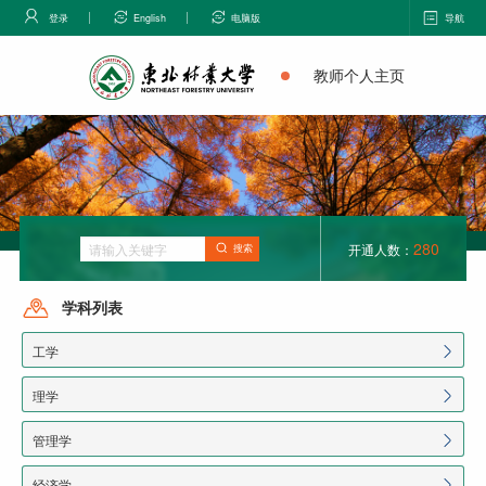
登录
English
电脑版
导航
教师个人主页
280
开通人数：
搜索
学科列表
工学
理学
管理学
经济学