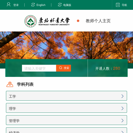
登录
English
电脑版
导航
教师个人主页
280
开通人数：
搜索
学科列表
工学
理学
管理学
经济学