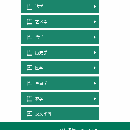
法学
艺术学
哲学
历史学
医学
军事学
农学
交叉学科
总访问量：
08769896