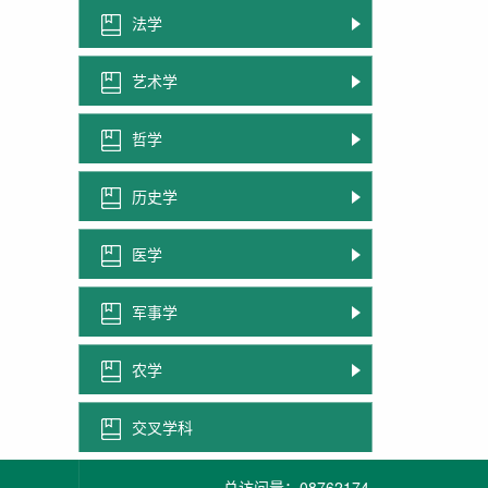
法学
艺术学
哲学
历史学
医学
军事学
农学
交叉学科
总访问量：
08762174