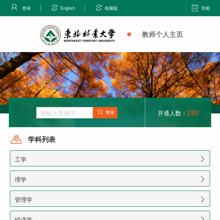
登录
English
电脑版
导航
教师个人主页
280
开通人数：
搜索
学科列表
工学
理学
管理学
经济学