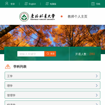
登录
English
电脑版
导航
教师个人主页
280
开通人数：
搜索
学科列表
工学
理学
管理学
经济学