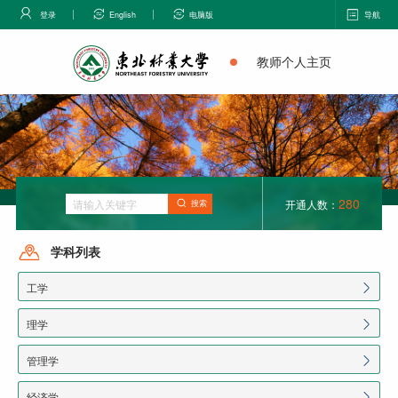
登录
English
电脑版
导航
教师个人主页
280
开通人数：
搜索
学科列表
工学
理学
管理学
经济学