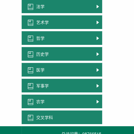
法学
艺术学
哲学
历史学
医学
军事学
农学
交叉学科
总访问量：
08766515