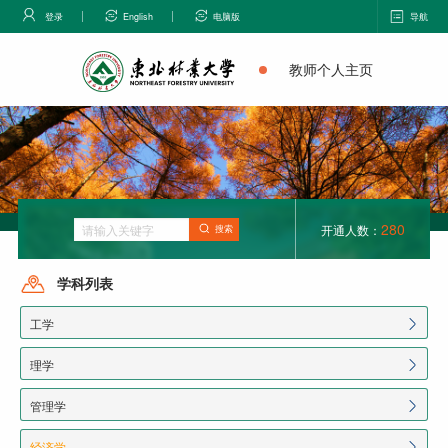
登录
English
电脑版
导航
教师个人主页
280
开通人数：
搜索
学科列表
工学
理学
管理学
经济学