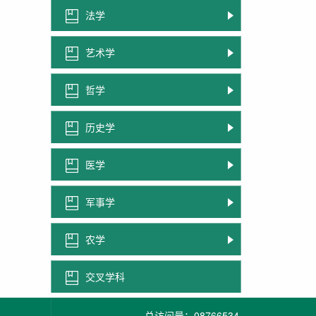
法学
艺术学
哲学
历史学
医学
军事学
农学
交叉学科
总访问量：
08766534