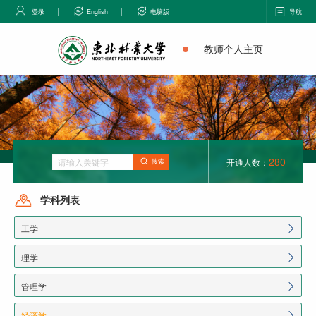
登录
English
电脑版
导航
教师个人主页
280
开通人数：
搜索
学科列表
工学
理学
管理学
经济学