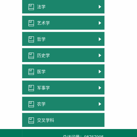
法学
艺术学
哲学
历史学
医学
军事学
农学
交叉学科
总访问量：
08767005