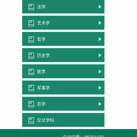
法学
艺术学
哲学
历史学
医学
军事学
农学
交叉学科
总访问量：
08761132