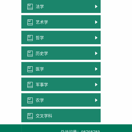
法学
艺术学
哲学
历史学
医学
军事学
农学
交叉学科
总访问量：
08768783