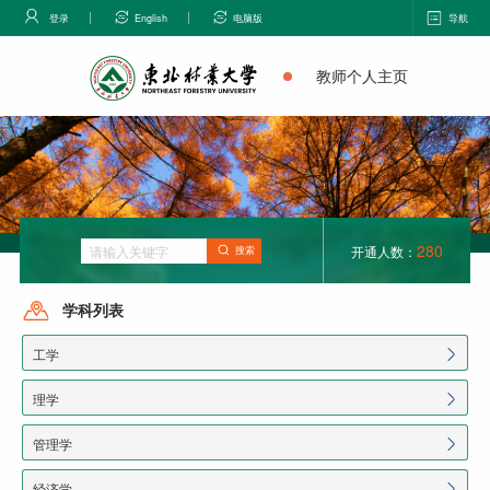
登录
English
电脑版
导航
教师个人主页
280
开通人数：
搜索
学科列表
工学
理学
管理学
经济学