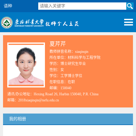
语种
夏芹芹
教师拼音名称：xiaqinqin
所在单位：材料科学与工程学院
学历：博士研究生毕业
性别：女
学位：工学博士学位
在职信息：在职
邮编：
150040
通讯/办公地址：
Hexing Road 26, Harbin 150040, P.R. China
邮箱：
2018xiaqinqin@nefu.edu.cn
我的相册