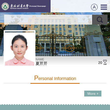
NAME
20
夏芹芹
P
Ersonal Information
More +