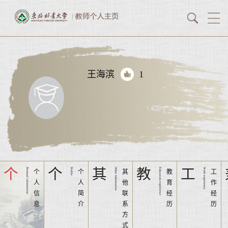
王海滨
1
个
个
其
教
工
Personal information
Profile
Other Information
Education experience
Work experience
个
个
其
教
工
人
人
他
育
作
信
简
联
经
经
息
介
系
历
历
方
式