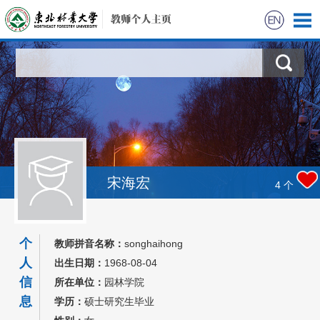
首页
科学研究
教学研究
获奖信息
宋海宏
4
个
招生信息
个
教师拼音名称：
songhaihong
学生信息
人
出生日期：
1968-08-04
信
所在单位：
园林学院
我的相册
息
学历：
硕士研究生毕业