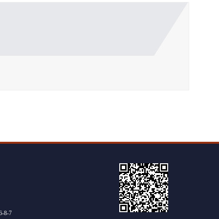
6
-
8
-
7