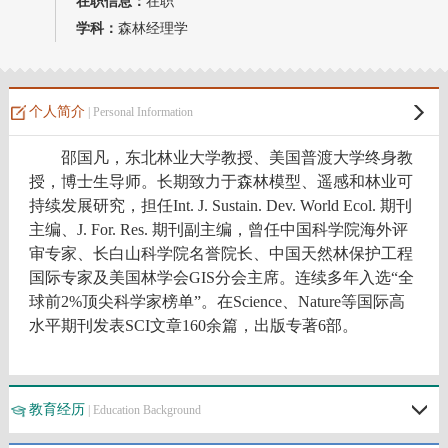
在职信息：
在职
教师博客
学科：
森林经理学
个人简介
| Personal Information
邵国凡，东北林业大学教授、美国普渡大学终身教
授，博士生导师。
长期致力于森林模型、遥感和林业可
持续发展研究
，担任
Int. J. Sustain. Dev. World Ecol. 期刊
主编、
J. For. Res. 期刊
副主编，曾任中国科学院海外评
审专家、长白山科学院名誉院长、中国天然林保护工程
国际专家及美国林学会
GIS
分会主席。
连续多年
入选
“
全
球前
2%
顶尖科学家榜单
”
。在
Science
、
Nature
等国际高
水平期刊发表
SCI
文章
160
余篇，
出版专著
6
部
。
教育经历
| Education Background