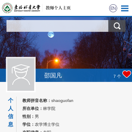
首页
科学研究
教学研究
获奖信息
邵国凡
7
个
招生信息
个
教师拼音名称：
shaoguofan
学生信息
人
所在单位：
林学院
信
性别：
男
我的相册
息
学位：
农学博士学位