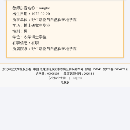
教师拼音名称：
rongke
出生日期：
1972-02-20
所在单位：
野生动物与自然保护地学院
学历：
博士研究生毕业
性别：
男
学位：
农学博士学位
在职信息：
在职
所属院系：
野生动物与自然保护地学院
东北林业大学版权所有 中国 黑龙江哈尔滨市香坊区和兴路26号 邮编 150040 黑ICP备19004777号
访问量：
00006109
最后更新时间：
2026
-
8
-
8
东北林业大学
|
English
电脑版