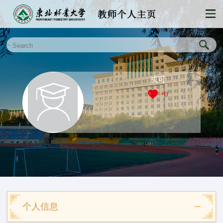
戎可
+
0
个人信息