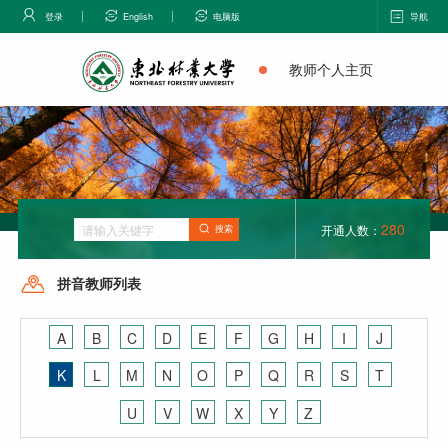
登录
English
电脑版
导航
教师个人主页
280
开通人数：
搜索
拼音教师列表
A
B
C
D
E
F
G
H
I
J
K
L
M
N
O
P
Q
R
S
T
U
V
W
X
Y
Z