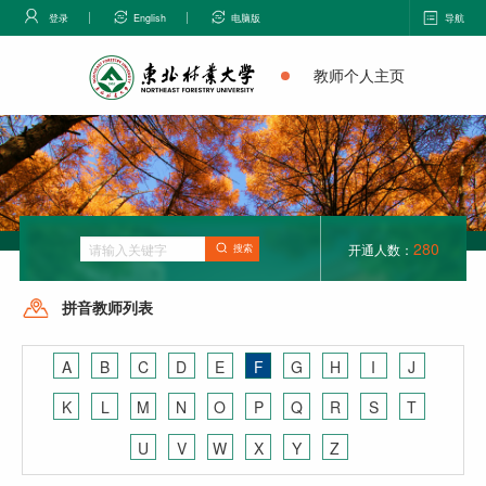
登录
English
电脑版
导航
教师个人主页
280
开通人数：
搜索
拼音教师列表
A
B
C
D
E
F
G
H
I
J
K
L
M
N
O
P
Q
R
S
T
U
V
W
X
Y
Z