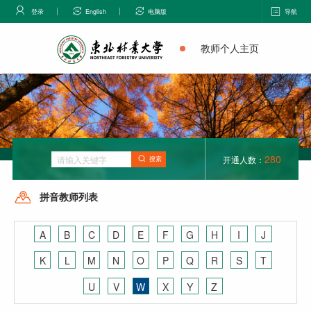
登录
English
电脑版
导航
教师个人主页
280
开通人数：
搜索
拼音教师列表
A
B
C
D
E
F
G
H
I
J
K
L
M
N
O
P
Q
R
S
T
U
V
W
X
Y
Z