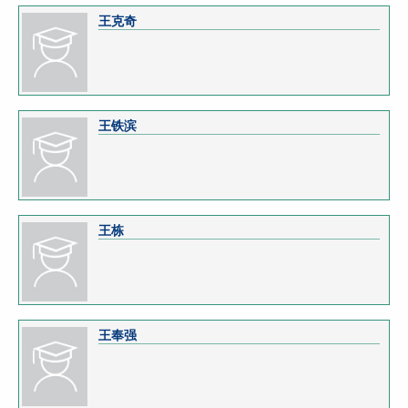
王克奇
王铁滨
王栋
王奉强