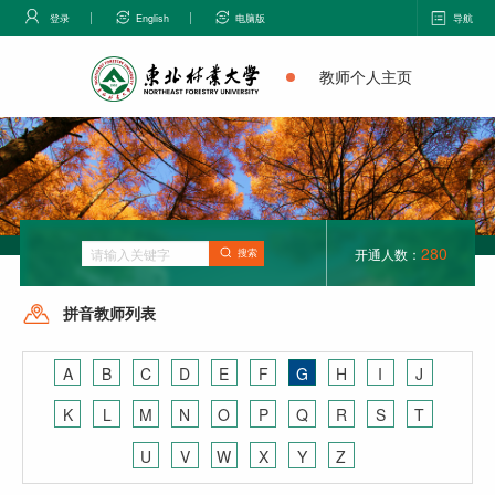
登录
English
电脑版
导航
教师个人主页
280
开通人数：
搜索
拼音教师列表
A
B
C
D
E
F
G
H
I
J
K
L
M
N
O
P
Q
R
S
T
U
V
W
X
Y
Z