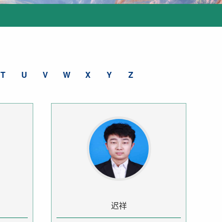
T
U
V
W
X
Y
Z
迟祥