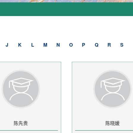
J
K
L
M
N
O
P
Q
R
S
陈先贵
陈晓媛