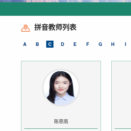
拼音教师列表
A
B
C
D
E
F
G
H
I
陈思雨